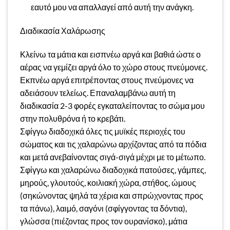
εαυτό μου να απαλλαγεί από αυτή την ανάγκη.
Διαδικασία Χαλάρωσης
Κλείνω τα μάτια και εισπνέω αργά και βαθιά ώστε ο
αέρας να γεμίζει αργά όλο το χώρο στους πνεύμονες.
Εκπνέω αργά επιτρέποντας στους πνεύμονες να
αδειάσουν τελείως. Επαναλαμβάνω αυτή τη
διαδικασία 2-3 φορές εγκαταλείποντας το σώμα μου
στην πολυθρόνα ή το κρεβάτι.
Σφίγγω διαδοχικά όλες τις μυϊκές περιοχές του
σώματος και τις χαλαρώνω αρχίζοντας από τα πόδια
και μετά ανεβαίνοντας σιγά-σιγά μέχρι με το μέτωπο.
Σφίγγω και χαλαρώνω διαδοχικά πατούσες, γάμπες,
μηρούς, γλουτούς, κοιλιακή χώρα, στήθος, ώμους
(σηκώνοντας ψηλά τα χέρια και σπρώχνοντας προς
τα πάνω), λαιμό, σαγόνι (σφίγγοντας τα δόντια),
γλώσσα (πιέζοντας προς τον ουρανίσκο), μάτια