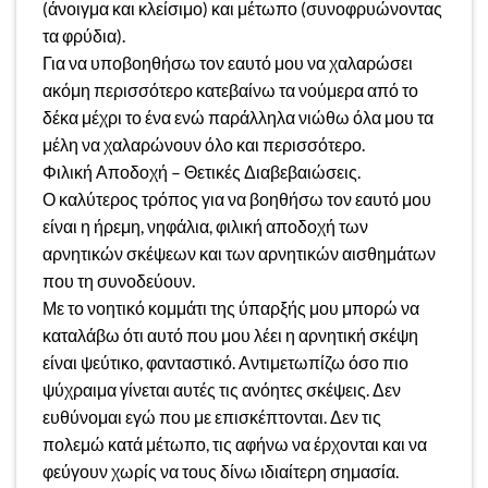
(άνοιγμα και κλείσιμο) και μέτωπο (συνοφρυώνοντας
τα φρύδια).
Για να υποβοηθήσω τον εαυτό μου να χαλαρώσει
ακόμη περισσότερο κατεβαίνω τα νούμερα από το
δέκα μέχρι το ένα ενώ παράλληλα νιώθω όλα μου τα
μέλη να χαλαρώνουν όλο και περισσότερο.
Φιλική Αποδοχή – Θετικές Διαβεβαιώσεις.
Ο καλύτερος τρόπος για να βοηθήσω τον εαυτό μου
είναι η ήρεμη, νηφάλια, φιλική αποδοχή των
αρνητικών σκέψεων και των αρνητικών αισθημάτων
που τη συνοδεύουν.
Με το νοητικό κομμάτι της ύπαρξής μου μπορώ να
καταλάβω ότι αυτό που μου λέει η αρνητική σκέψη
είναι ψεύτικο, φανταστικό. Αντιμετωπίζω όσο πιο
ψύχραιμα γίνεται αυτές τις ανόητες σκέψεις. Δεν
ευθύνομαι εγώ που με επισκέπτονται. Δεν τις
πολεμώ κατά μέτωπο, τις αφήνω να έρχονται και να
φεύγουν χωρίς να τους δίνω ιδιαίτερη σημασία.