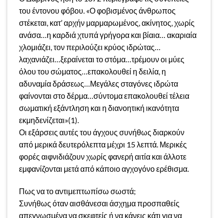
του έντονου φόβου. «Ο φοβισμένος άνθρωπος
στέκεται, κατ’ αρχήν μαρμαρωμένος, ακίνητος, χωρίς
ανάσα…η καρδιά χτυπά γρήγορα και βίαια… ακαριαία
χλομιάζει, τον περιλούζει κρύος ιδρώτας…
λαχανιάζει…ξεραίνεται το στόμα…τρέμουν οι μύες
όλου του σώματος…επακολουθεί η δειλία, η
αδυναμία δράσεως…Μεγάλες σταγόνες ιδρώτα
φαίνονται στο δέρμα…σύντομα επακολουθεί τέλεια
σωματική εξάντληση και η διανοητική ικανότητα
εκμηδενίζεται»(1).
Οι εξάρσεις αυτές του άγχους συνήθως διαρκούν
από μερικά δευτερόλεπτα μέχρι 15 λεπτά. Μερικές
φορές αιφνιδιάζουν χωρίς φανερή αιτία και άλλοτε
εμφανίζονται μετά από κάποιο αγχογόνο ερέθισμα.
Πως να το αντιμεπτωπίσω σωστά;
Συνήθως όταν αισθάνεσαι άσχημα προσπαθείς
απεγνωσμένα να σκεφτείς ή να κάνεις κάτι για να