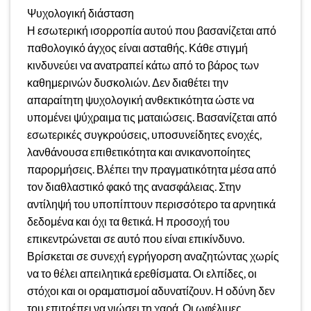
Ψυχολογική διάσταση
Η εσωτερική ισορροπία αυτού που βασανίζεται από
παθολογικό άγχος είναι ασταθής. Κάθε στιγμή
κινδυνεύει να ανατραπεί κάτω από το βάρος των
καθημερινών δυσκολιών. Δεν διαθέτει την
απαραίτητη ψυχολογική ανθεκτικότητα ώστε να
υπομένει ψύχραιμα τις ματαιώσεις. Βασανίζεται από
εσωτερικές συγκρούσεις, υποσυνείδητες ενοχές,
λανθάνουσα επιθετικότητα και ανικανοποίητες
παρορμήσεις. Βλέπει την πραγματικότητα μέσα από
τον διαθλαστικό φακό της ανασφάλειας. Στην
αντίληψή του υποπίπτουν περισσότερο τα αρνητικά
δεδομένα και όχι τα θετικά. Η προσοχή του
επικεντρώνεται σε αυτό που είναι επικίνδυνο.
Βρίσκεται σε συνεχή εγρήγορση αναζητώντας χωρίς
να το θέλει απειλητικά ερεθίσματα. Οι ελπίδες, οι
στόχοι και οι οραματισμοί αδυνατίζουν. Η οδύνη δεν
του επιτρέπει να νιώσει τη χαρά. Οι ωφέλιμες