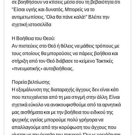
σε βοηθήσουν να κτίσεις μέσα σου τη βεβαιότητα ότι
“Είσαι υγιής και δυνατός. Μπορείς να το
αντιμετωπίσεις. ‘Ολα θα πάνε καλά!” Βλέπε την
σχετική ιστοσελίδα
Η Βοήθεια του Θεού:
Αν πιστεύεις στο Θεό ή θέλεις να μάθεις τρόπους με
τους οποίους θα μπορούσες να πάρεις βοήθεια και
στήριξη από τον Θεό διάβασε το κείμενο Τακτικές
«πνευματικής» αυτοβοήθειας.
Πορεία βελτίωσης
Η εξομάλυνση της διαταραχής άγχους δεν είναι κάτι
που πετυχαίνεται από τη μια στιγμή στην άλλη. Είναι
σχετικά εύκολο να ανακουφισθούμε από τα αρνητικά
μας αισθήματα και με την βοήθεια του ειδικού της
ψυχικής υγείας μπορούμε πολύ γρήγορα να
απαλλαγούμε από την κορύφωση του άγχους που
γίνεται με την έκρηξη του πανικού. Όμως χρειάζονται