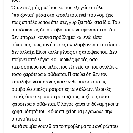
Όταν συζητάς μαζί του και του εξηγείς ότι όλα
“παίζονται” μέσα στο κεφάλι του, εκεί που νομίζεις
πως επιτέλους τον έπεισες, γυρίζει πάλι στα ίδια. Του
αποδεικνύεις ότι οι φόβοι του είναι φανταστικοί, ότι
δεν υπάρχει κανένα πρόβλημα, και ενώ είσαι
σίγουρος πως τον έπεισες αντιλαμβάνεσαι ότι τίποτε
δεν άλλαξε. Είναι κολλημένος στις απόψεις του. Δεν
παίρνει από λόγια. Και μερικές φορές, όσο
περισσότερο του μιλάς, του εξηγείς και του αναλύεις
τόσο χειρότερα αισθάνεται. Πιστεύει ότι δεν τον
καταλαβαίνει κανένας και νιώθει πίεση από τις
συμβουλευτικές προτροπές των άλλων. Μερικές
φορές όσο περισσότερο συζητάς μαζί του, τόσο
χειρότερα αισθάνεται. Ο λόγος χάνει τη δύναμη και τη
χρησιμότητά του. Κάθε επιχείρημα μεγαλώνει την
απογοήτευση.
Αυτά συμβαίνουν διότι το πρόβλημα του ανθρώπου