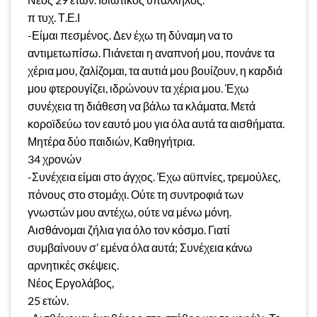
π τυχ. Τ.Ε.Ι
-Είμαι πεσμένος. Δεν έχω τη δύναμη να το
αντιμετωπίσω. Πιάνεται η αναπνοή μου, πονάνε τα
χέρια μου, ζαλίζομαι, τα αυτιά μου βουίζουν, η καρδιά
μου φτερουγίζει, ιδρώνουν τα χέρια μου. Έχω
συνέχεια τη διάθεση να βάλω τα κλάματα. Μετά
κοροϊδεύω τον εαυτό μου για όλα αυτά τα αισθήματα.
Μητέρα δύο παιδιών, Καθηγήτρια.
34 χρονών
-Συνέχεια είμαι στο άγχος. Έχω αϋπνίες, τρεμούλες,
πόνους στο στομάχι. Ούτε τη συντροφιά των
γνωστών μου αντέχω, ούτε να μένω μόνη.
Αισθάνομαι ζήλια για όλο τον κόσμο. Γιατί
συμβαίνουν σ’ εμένα όλα αυτά; Συνέχεια κάνω
αρνητικές σκέψεις.
Νέος Εργολάβος,
25 ετών.