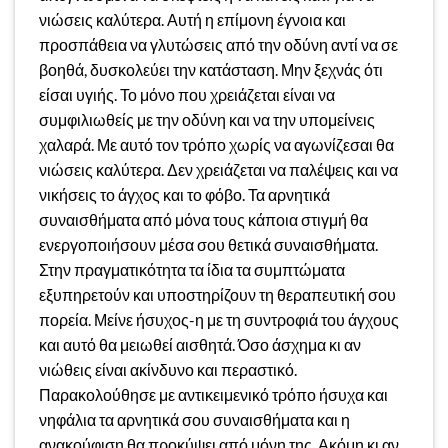
νιώσεις καλύτερα. Αυτή η επίμονη έγνοια και
προσπάθεια να γλυτώσεις από την οδύνη αντί να σε
βοηθά, δυσκολεύει την κατάσταση. Μην ξεχνάς ότι
είσαι υγιής. Το μόνο που χρειάζεται είναι να
συμφιλιωθείς με την οδύνη και να την υπομείνεις
χαλαρά. Με αυτό τον τρόπο χωρίς να αγωνίζεσαι θα
νιώσεις καλύτερα. Δεν χρειάζεται να παλέψεις και να
νικήσεις το άγχος και το φόβο. Τα αρνητικά
συναισθήματα από μόνα τους κάποια στιγμή θα
ενεργοποιήσουν μέσα σου θετικά συναισθήματα.
Στην πραγματικότητα τα ίδια τα συμπτώματα
εξυπηρετούν και υποστηρίζουν τη θεραπευτική σου
πορεία. Μείνε ήσυχος-η με τη συντροφιά του άγχους
και αυτό θα μειωθεί αισθητά. Όσο άσχημα κι αν
νιώθεις είναι ακίνδυνο και περαστικό.
Παρακολούθησε με αντικειμενικό τρόπο ήσυχα και
νηφάλια τα αρνητικά σου συναισθήματα και η
ανακούφιση θα προκύψει από μόνη της. Ακόμη κι αν