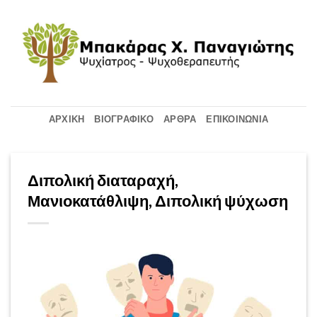
Μετάβαση
στο
περιεχόμενο
ΑΡΧΙΚΉ
ΒΙΟΓΡΑΦΙΚΌ
ΆΡΘΡΑ
ΕΠΙΚΟΙΝΩΝΊΑ
Διπολική διαταραχή,
Μανιοκατάθλιψη, Διπολική ψύχωση