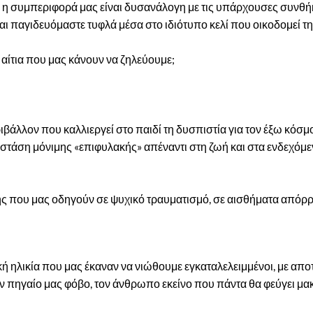
ν η συμπεριφορά μας είναι δυσανάλογη με τις υπάρχουσες συνθή
αι παγιδευόμαστε τυφλά μέσα στο ιδιότυπο κελί που οικοδομεί τη 
 αίτια που μας κάνουν να ζηλεύουμε;
βάλλον που καλλιεργεί στο παιδί τη δυσπιστία για τον έξω κόσμο
α στάση μόνιμης «επιφυλακής» απέναντι στη ζωή και στα ενδεχόμ
ής που μας οδηγούν σε ψυχικό τραυματισμό, σε αισθήματα απόρρ
ή ηλικία που μας έκαναν να νιώθουμε εγκαταλελειμμένοι, με απο
ον πηγαίο μας φόβο, τον άνθρωπο εκείνο που πάντα θα φεύγει μακ