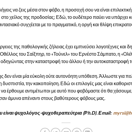
ήγεις να ζεις μέσα στον φόβο, η προσοχή σου να είναι επιλεκτική 
ή στο χείλος της προδοσίας; Εδώ, το ουδέτερο παύει να υπάρχει 
ντασιακό συγχέεται με το πραγματικό, η οργή και θλίψη επικρατο
έργειες της παθολογικής ζήλειας έχει εμπνεύσει λογοτέχνες και δ
Οθέλλος του Σαίξπηρ, το «Τούνελ» του Ερνέστο Σάμπατο, η «Ολέ
ία οδηγώντας στην καταστροφή του άλλου ή την αυτοκαταστροφή το
ης δεν είναι μία εύκολη ούτε αυτονόητη υπόθεση. Άλλωστε για πο
τη δυσπιστία, την κακοποίηση. Εδώ οι επιλογές μας είναι καθορισ
 να έρθουμε αντιμέτωποι με αυτό που φοβόμαστε ότι θα χάσουμε
 σαν άμυνα απέναντι στους βαθύτερους φόβους μας.
 είναι ψυχολόγος-ψυχοθεραπεύτρια
(Ρh.D). Εmail:
myrsi@ho