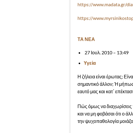
https://www.madata.gr/dia
https://www.myrsinikostop
ΤΑ ΝΕΑ
27 Ιουλ. 2010 – 13:49
Υγεία
Η ζήλεια είναι έρωτας; Είν
σημαντικό άλλον; Ή μήπως
εαυτό μας και κατ΄ επέκτα
Πώς όμως να διαχωρίσεις τ
και να μη φοβάσαι ότι ο άλ
την ψυχοπαθολογία μοιάζο