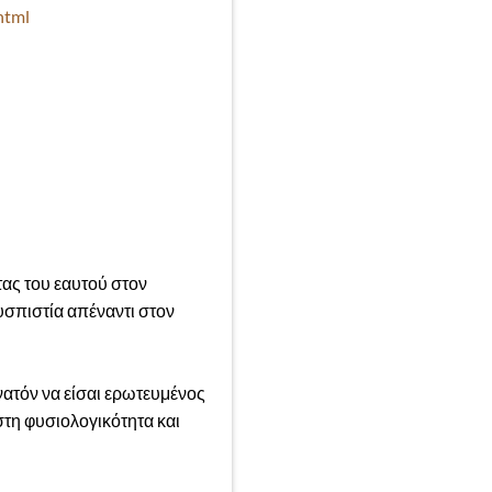
html
τας του εαυτού στον
υσπιστία απέναντι στον
νατόν να είσαι ερωτευμένος
 στη φυσιολογικότητα και