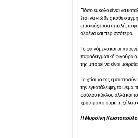
Πόσο εύκολο είναι να καταλ
έτσι να νιώθεις κάθε στιγμ
επισκιάζουσα απειλή, το φα
ολοένα και περισσότερο.
Το φαινόμενο και οι παρεν
παραδειγματική φιγούρα ο 
της μπορεί να είναι μοιρα
Το χτίσιμο της εμπιστοσύν
την εγκατάλειψη, το ψέμα, 
φαύλου κύκλου αλλά και το
χρησιμοποιούμε τη ζήλεια
Η Μυρσίνη Κωστοπούλου