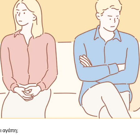
αι αγάπη;