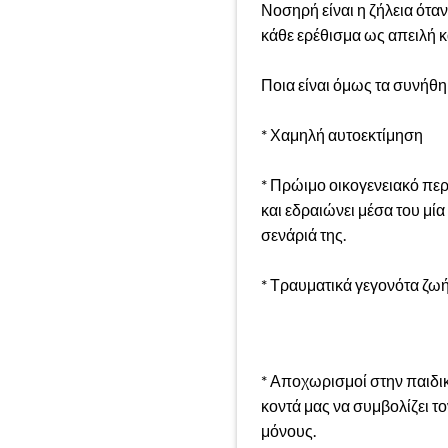
Νοσηρή είναι η ζήλεια ότα
κάθε ερέθισμα ως απειλή κ
Ποια είναι όμως τα συνήθη
* Χαμηλή αυτοεκτίμηση
* Πρώιμο οικογενειακό περι
και εδραιώνει μέσα του μί
σενάριά της.
* Τραυματικά γεγονότα ζω
* Αποχωρισμοί στην παιδικ
κοντά μας να συμβολίζει τ
μόνους.