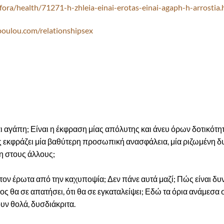
fora/health/71271-h-zhleia-einai-erotas-einai-agaph-h-arrostia.
oulou.com/relationshipsex
αι αγάπη; Είναι η έκφραση μίας απόλυτης και άνευ όρων δοτικότη
 εκφράζει μία βαθύτερη προσωπική ανασφάλεια, μία ριζωμένη δ
ση στους άλλους;
ον έρωτα από την καχυποψία; Δεν πάνε αυτά μαζί; Πώς είναι δυ
λος θα σε απατήσει, ότι θα σε εγκαταλείψει; Εδώ τα όρια ανάμεσα
υν θολά, δυσδιάκριτα.