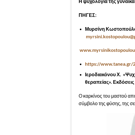
Η ψυχολογία της γυναίκα
ΠΗΓΕΣ:
Μυρσίνη Κωστοπούλου
myrsini.kostopoulou@
www.myrsinikostopoulo
https://www.tanea.gr/2
Ιεροδιακόνου Χ. «Ψυχ
θεραπείας». Εκδόσεις
Ο καρκίνος του μαστού αποτ
σύμβολο της φύσης, της σε