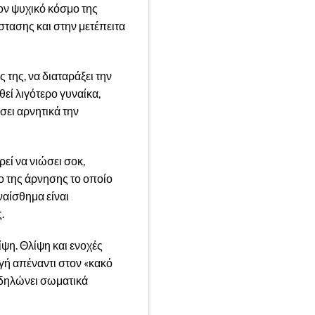
ον ψυχικό κόσμο της
στασης και στην μετέπειτα
 της, να διαταράξει την
θεί λιγότερο γυναίκα,
σει αρνητικά την
εί να νιώσει σοκ,
ο της άρνησης το οποίο
ναίσθημα είναι
.
ίψη. Θλίψη και ενοχές
γή απέναντι στον «κακό
εκδηλώνει σωματικά