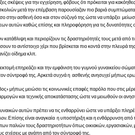
ες σκέψεις για την εγχείρηση, φόβους ότι πρόκειται για κακόηθ
κολιών μετά την επέμβαση παρουσίαζαν πιο βαριά συμπτώματα κα
 στην ασθενή όσο και στον σύζυγό της ώστε να υπάρξει μείωσ
ων αυτών καθώς επίσης και πληροφόρηση για τις δυνατότητες σ
 κατάθλιψη και περιορίζουν τις δραστηριότητές τους μετά από τι
ουν το αντίστοιχο χέρι που βρίσκεται πιο κοντά στην πλευρά τη
ανίζει οίδημα κλπ.
τεκτομή επηρεάζει και την εμφάνιση του γυμνού γυναικείου σώμ
ον σύντροφό της. Αρκετά συχνά η ασθενής ανησυχεί μήπως ερωτ
ος» μήπως μειώσει τις κοινωνικές επαφές παρόλο που στις μέρε
ρμογών και τεχνικής αποκατάστασης ώστε να μειωθούν οι ανησ
 γυναικών αυτών πρέπει να τις ενθαρρύνει ώστε να υπάρξει πλ
ον. Επίσης είναι αναγκαία η υποστήριξη και η ενθάρρυνση από 
 των παλιών τους δραστηριοτήτων όπως οικιακών, εργασιακών, 
υς σχέσεις με αγάπη από τον σύντροφό της.