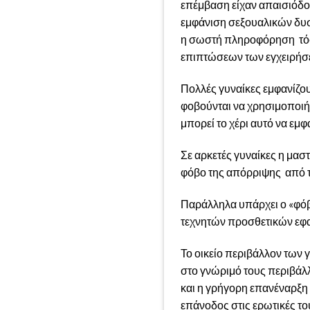
επέμβαση είχαν απαισιόδοξ
εμφάνιση σεξουαλικών δυσ
η σωστή πληροφόρηση τόσο
επιπτώσεων των εγχειρήσε
Πολλές γυναίκες εμφανίζουν
φοβούνται να χρησιμοποιήσ
μπορεί το χέρι αυτό να εμφ
Σε αρκετές γυναίκες η μασ
φόβο της απόρριψης από τ
Παράλληλα υπάρχει ο «φόβ
τεχνητών προσθετικών εφα
Το οικείο περιβάλλον των
στο γνώριμό τους περιβάλλ
και η γρήγορη επανέναρξη
επάνοδος στις ερωτικές το