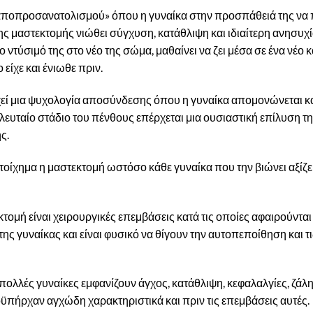
«αποπροσανατολισμού» όπου η γυναίκα στην προσπάθειά της να
ς μαστεκτομής νιώθει σύγχυση, κατάθλιψη και ιδιαίτερη ανησυχία
ντύσιμό της στο νέο της σώμα, μαθαίνει να ζει μέσα σε ένα νέο κ
 είχε και ένιωθε πριν.
χεί μια ψυχολογία αποσύνδεσης όπου η γυναίκα απομονώνεται κα
ελευταίο στάδιο του πένθους επέρχεται μια ουσιαστική επίλυση τ
ς.
οίχημα η μαστεκτομή ωστόσο κάθε γυναίκα που την βιώνει αξίζει 
τομή είναι χειρουργικές επεμβάσεις κατά τις οποίες αφαιρούνται
 της γυναίκας και είναι φυσικό να θίγουν την αυτοπεποίθηση και 
 πολλές γυναίκες εμφανίζουν άγχος, κατάθλιψη, κεφαλαλγίες, ζάλ
οϋπήρχαν αγχώδη χαρακτηριστικά και πριν τις επεμβάσεις αυτές.