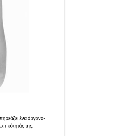
 επηρεάζει ένα όργανο-
ωπικότητάς της.