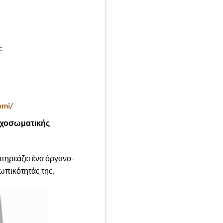
:
omi/
ψυχοσωματικής
 επηρεάζει ένα όργανο-
ωπικότητάς της.