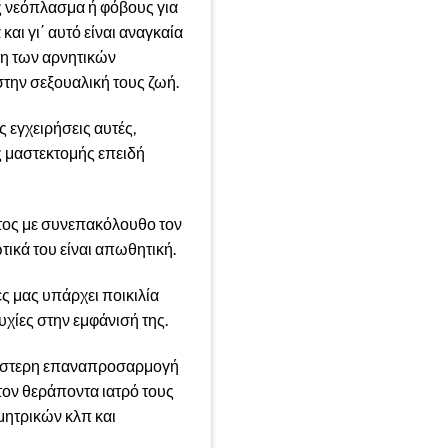
ες νεόπλασμα ή φόβους για
ι γι΄ αυτό είναι αναγκαία
η των αρνητικών
την σεξουαλική τους ζωή.
ς εγχειρήσεις αυτές,
ς μαστεκτομής επειδή
ατος με συνεπακόλουθο τον
ικά του είναι απωθητική.
ς μας υπάρχει ποικιλία
υχίες στην εμφάνισή της.
ηρέστερη επαναπροσαρμογή
τον θεράποντα ιατρό τους
μητρικών κλπ και