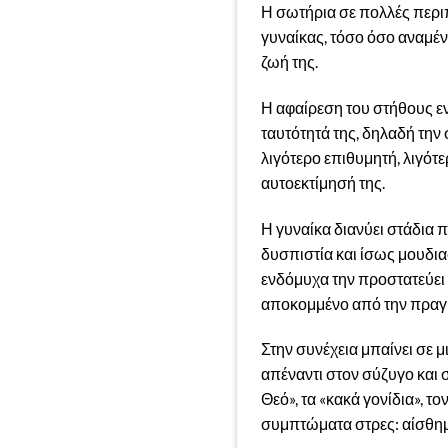
Η σωτήρια σε πολλές περι
γυναίκας, τόσο όσο αναμέν
ζωή της.
Η αφαίρεση του στήθους εν
ταυτότητά της, δηλαδή την 
λιγότερο επιθυμητή, λιγότε
αυτοεκτίμησή της.
Η γυναίκα διανύει στάδια 
δυσπιστία και ίσως μουδια
ενδόμυχα την προστατεύει 
αποκομμένο από την πραγμα
Στην συνέχεια μπαίνει σε 
απέναντι στον σύζυγο και 
Θεό», τα «κακά γονίδια», τ
συμπτώματα στρες: αίσθημ