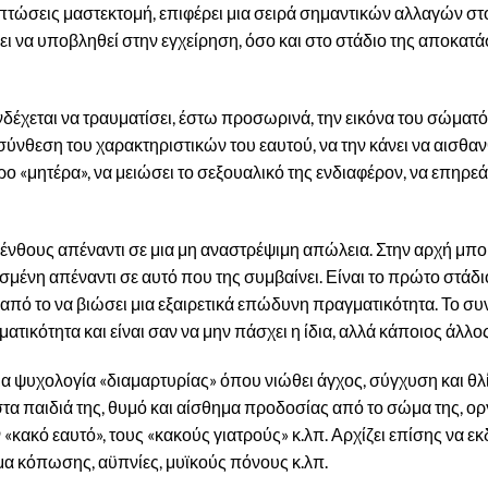
πτώσεις μαστεκτομή, επιφέρει μια σειρά σημαντικών αλλαγών στ
ει να υποβληθεί στην εγχείρηση, όσο και στο στάδιο της αποκατά
δέχεται να τραυματίσει, έστω προσωρινά, την εικόνα του σώματός
σύνθεση του χαρακτηριστικών του εαυτού, να την κάνει να αισθαν
ρο «μητέρα», να μειώσει το σεξουαλικό της ενδιαφέρον, να επηρεά
πένθους απέναντι σε μια μη αναστρέψιμη απώλεια. Στην αρχή μπορ
σμένη απέναντι σε αυτό που της συμβαίνει. Είναι το πρώτο στάδι
από το να βιώσει μια εξαιρετικά επώδυνη πραγματικότητα. Το συ
τικότητα και είναι σαν να μην πάσχει η ίδια, αλλά κάποιος άλλος
μια ψυχολογία «διαμαρτυρίας» όπου νιώθει άγχος, σύγχυση και θλ
στα παιδιά της, θυμό και αίσθημα προδοσίας από το σώμα της, ορ
ον «κακό εαυτό», τους «κακούς γιατρούς» κ.λπ. Αρχίζει επίσης να 
α κόπωσης, αϋπνίες, μυϊκούς πόνους κ.λπ.