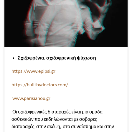
Σχιζοφρένια, σχιζοφρενική ψύχωση
https://www.epipsi.gr
https://builtbydoctors.com/
www.parisianou.gr
Οι σχιζοφρενικές διαταραχές είναι μια ομάδα
ασθενειών που εκδηλώνονται με σοβαρές
διαταραχές στην σκέψη, στο συναίσθημα και στην