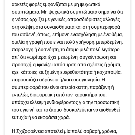
αρκετές φορές εμφανίζεται με μη ψυχωτικά
συμπτώματα. Μη ψυχωτικά συμπτώματα σημαίνει ότι
η νόσος αρχίζει με γενικές, απροσδιόριστες αλλαγές
στη σκέψη, στα συναισθήματα και στη συμπεριφορά
του ασθενή, όπως, επίμονη ενασχόληση με ένα θέμα,
ομιλία ή γραφή που είναι πολύ γρήγορη, μπερδεμένη,
παράλογη ή δυσνόητη, το άτομο μιλά πολύ λιγότερο
απ΄ ότι νωρίτερα, έχει μειωμένη συγκέντρωση και
προσοχή, εμφανίζει απόσυρση από σχέσεις ή χόμπι,
έχει κάποιες αυξημένη ευερεθιστότητα ή καχυποψία,
παρουσιάζει αδράνεια ή/και ευσυγκινησία. Η
συμπεριφορά του είναι απερίσκεπτη, παράξενη ή
εντελώς διαφορετική από τον χαρακτήρα του,
υπάρχει έλλειψη ενδιαφέροντος για την προσωπική
του υγιεινή και το άτομο δυσκολεύεται να αισθανθεί
ευτυχία ή να εκφράσει χαρά.
Η Σχιζοφρένεια αποτελεί µία πολύ σοβαρή, χρόνια,