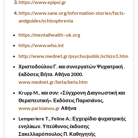
https://www.epipsi.gr
https://www.sane.org/information-stories/facts-
andguides/schizophreni
a
https
://
mentalhealth
–
uk
.
org
https://www.who.int
http://www.mednet.gr/psycho/public/schizo1.htm
Χριστοδούλου Γ. και συνεργατών Ψυχιατρική .
E
κδόσεις Βήτα. Αθήνα 2000.
www
.
mednet
.
gr
/
beta
/
beta
.
htm
Krupp
M
., και συν: «Σύγχρονη Διαγνωστική και
Θεραπευτική». Εκδόσεις Παρισιάνος.
www.parisianou.gr
Αθήνα
Lemperiere
T
.,
Feline
A
.: Εγχειρίδιο ψυχιατρικής
ενηλίκων. Υπεύθυνος έκδοσης
Σακελλαρόπουλος Π. Καθηγητής