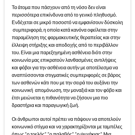
Τα άτομα που πάσχουν από τη νόσο δεν είναι
περισσότερα επικίνδυνα από το γενικό πληθυσμό.
Ενδέχεται σε μικρό ποσοστό να εμφανίσουν δύσκολη
συμπεριφορά, η οποία κατά κανόνα οφείλεται στην
παραμέληση της φαρμακευτικής θεραπείας και στην
έλλειψη στήριξης και αποδοχής από το περιβάλλον
του. Είναι μια παρεξηγημένη ασθένεια διότι στην
κοινωνία μας επικρατούν λανθασμένες αντιλήψεις
και φόβοι για την ασθένεια αυτήν με αποτέλεσμα να
αναπτύσσονται στιγματικές συμπεριφορές σε βάρος
των ασθενών κάτι που με την σειρά του αυξάνει την
κοινωνική απομόνωση, την μοναξιά και τον φόβο και
έτσι μειώνεται η πιθανότητα να ζήσουν μια πιο
δραστήρια και παραγωγική ζωή.
Οι άνθρωποι αυτοί πρέπει να πάψουν να αποτελούν
κοινωνικό στίγμα και να χαρακτηρίζονται με ταμπέλες
όπως “ο τρελός”, “ο παλαβός”, “ο ψυχάκιας”. Μια